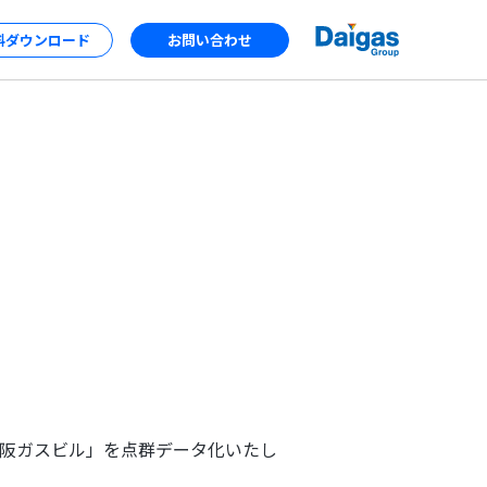
料ダウンロード
お問い合わせ
X
する家］
阪ガスビル」を点群データ化いたし