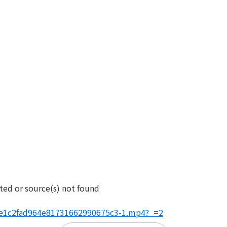
ted or source(s) not found
7fae1c2fad964e81731662990675c3-1.mp4?_=2