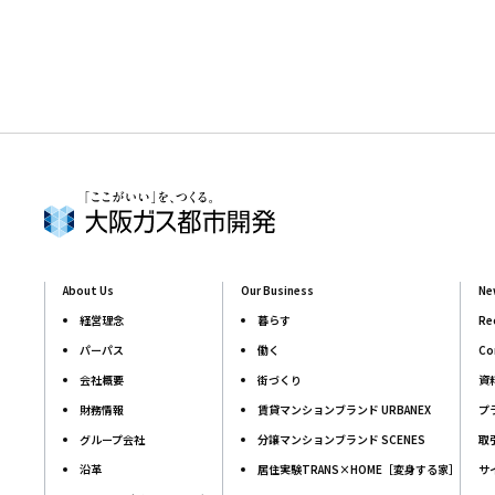
00:00
About Us
Our Business
Ne
経営理念
暮らす
Re
パーパス
働く
Co
会社概要
街づくり
資
財務情報
賃貸マンションブランド URBANEX
プ
グループ会社
分譲マンションブランド SCENES
取
沿革
居住実験TRANS×HOME［変身する家］
サ