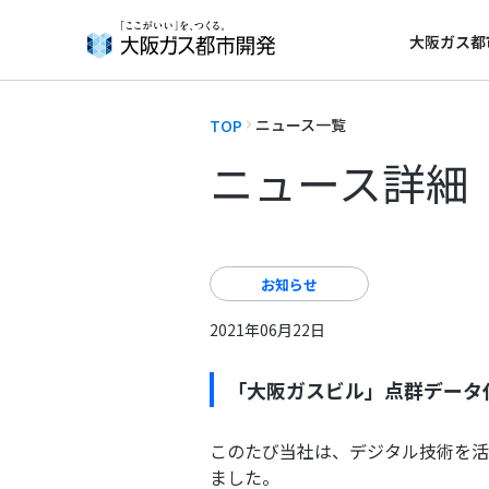
大阪ガス都
About Us
Our Business
ニュース一覧
TOP
大阪ガス都市開発について
事業紹介
ニュース詳細
一覧で見る
一覧で見る
お知らせ
2021年06月22日
「大阪ガスビル」点群データ
このたび当社は、デジタル技術を活
ました。