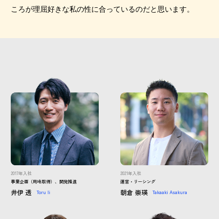
ころが理屈好きな私の性に合っているのだと思います。
2017年入社
2021年入社
事業企画（用地取得）、開発推進
運営・リーシング
井伊 透
朝倉 崇瑛
Toru Ii
Takaaki Asakura