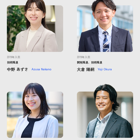
2019年入社
2019年入社
技術推進
開発推進、技術推進
中野 あずさ
大倉 陽嗣
Azusa Nakano
Yoji Okura