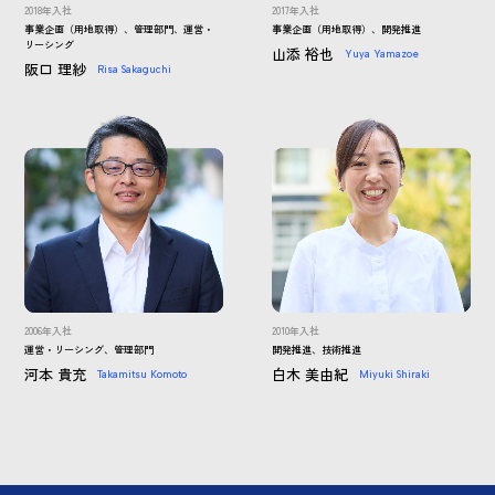
2018年入社
2017年入社
事業企画（用地取得）、管理部門、運営・
事業企画（用地取得）、開発推進
リーシング
山添 裕也
Yuya Yamazoe
阪口 理紗
Risa Sakaguchi
2006年入社
2010年入社
運営・リーシング、管理部門
開発推進、技術推進
河本 貴充
白木 美由紀
Takamitsu Komoto
Miyuki Shiraki